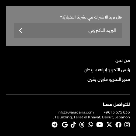
هل تريد الاشتراك في نشرتنا الاخباريّة؟
من نحن
رئيس التحرير: إبراهيم ريحان
مدير التحرير: مارون يمّين
للتواصل معنا
info@waradana.com
+961 3 575 636
J1 Building, Tallet el Khayat, Beirut, Lebanon