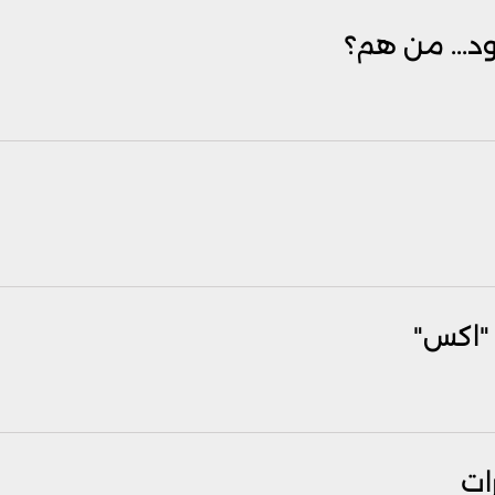
ود... من هم؟
"اكس"
ات