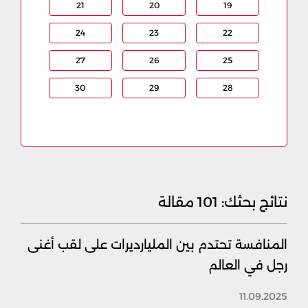
21
20
19
24
23
22
27
26
25
30
29
28
نتائج بحثك:
101 مقالة
المنافسة تحتدم بين المليارديرات على لقب أغنى
رجل في العالم
11.09.2025