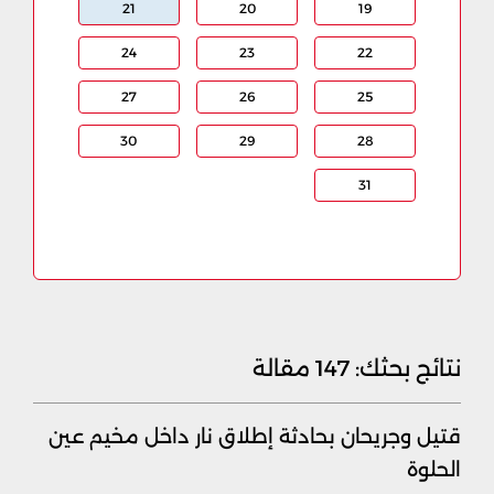
21
20
19
24
23
22
27
26
25
30
29
28
31
نتائج بحثك:
147 مقالة
قتيل وجريحان بحادثة إطلاق نار داخل مخيم عين
الحلوة