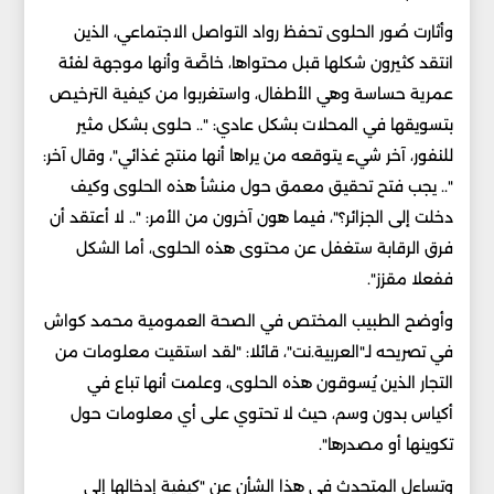
وأثارت صُور الحلوى تحفظ رواد التواصل الاجتماعي، الذين
انتقد كثيرون شكلها قبل محتواها، خاصَّة وأنها موجهة لفئة
عمرية حساسة وهي الأطفال، واستغربوا من كيفية الترخيص
بتسويقها في المحلات بشكل عادي: ".. حلوى بشكل مثير
للنفور، آخر شيء يتوقعه من يراها أنها منتج غذائي"، وقال آخر:
".. يجب فتح تحقيق معمق حول منشأ هذه الحلوى وكيف
دخلت إلى الجزائر؟"، فيما هون آخرون من الأمر: ".. لا أعتقد أن
فرق الرقابة ستغفل عن محتوى هذه الحلوى، أما الشكل
ففعلا مقزز".
وأوضح الطبيب المختص في الصحة العمومية محمد كواش
في تصريحه لـ"العربية.نت"، قائلا: "لقد استقيت معلومات من
التجار الذين يُسوقون هذه الحلوى، وعلمت أنها تباع في
أكياس بدون وسم، حيث لا تحتوي على أي معلومات حول
تكوينها أو مصدرها".
وتساءل المتحدث في هذا الشأن عن "كيفية إدخالها إلى