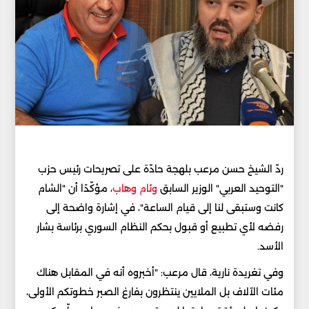
ردّ الشيخ حسن مرعب بلهجة حادّة على تصريحات رئيس حزب
"التوحيد العربي" الوزير السابق
وئام وهاب
، مؤكّدًا أن "الشام
كانت وستبقى لنا إلى قيام الساعة"، في إشارة واضحة إلى
رفضه لأي تطبيع أو قبول بحكم النظام السوري برئاسة بشار
الأسد.
وفي تغريدة نارية، قال مرعب:‏ "أخبروه أنه في المقابل هناك
مئات الآلاف بل الملايين ينتظرون بفارغ الصبر خطوتكم الأولى،