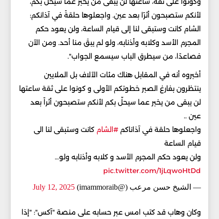
وكونوا على ثقة، ساعتها لن يبقى من يخبر عما سيحلّ بكم،
لأنكم ستصبحون أثرًا بعد عين. واجعلوها حلقةً في آذانكم:
الشام كانت وستبقى لنا إلى قيام الساعة، ولن يعود حكم
المجرم الأسد وكلابه وأذنابه، ولو لم يبقَ منا أحد. ومن الآن
فصاعدًا، من سيطرق الباب سيسمع الجواب".
أخبروه أنه في المقابل هناك مئات الآلاف بل الملايين
ينتظرون بفارغ الصبر خطوتكم الأولى و كونوا على ثقة ساعتها
لن يبقى من يخبر عما سيحلّ بكم لأنكم ستصبحون أثراً بعد
عين ..
واجعلوها حلقة في آذاناكم
#الشام
كانت وستبقى لنا الى
قيام الساعة
ولن يعود حكم المجرم الأسد و كلابه وأذنابه ولو…
pic.twitter.com/1jLqwoHtDd
— الشيخ حسن مرعب (@imammoraib)
July 12, 2025
وكان وهاب قد كتب امس عبر حسابه على منصة "آكس": "إذا