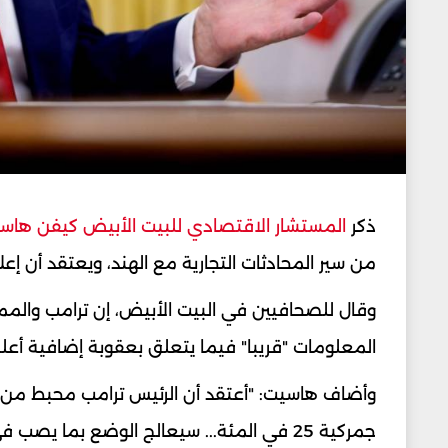
ذكر
المستشار الاقتصادي للبيت الأبيض كيفن هاس
من سير المحادثات التجارية مع الهند، ويعتقد أن إعلانه فرض رسوم جمركية 
وقال للصحافيين في البيت الأبيض، إن ترامب والمم
المعلومات "قريبا" فيما يتعلق بعقوبة إضافية أعل
وأضاف هاسيت: "أعتقد أن الرئيس ترامب محبط من (
جمركية 25 في المئة... سيعالج الوضع بما يصب في مصلحة الشعب الأميركي".