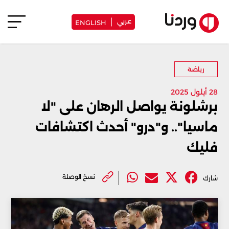
عربي
ENGLISH
رياضة
28 أيلول 2025
برشلونة يواصل الرهان على "لا
ماسيا".. و"درو" أحدث اكتشافات
فليك
نسخ الوصلة
شارك