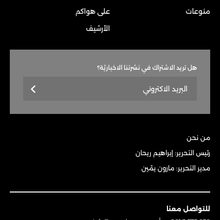
منوعات
على هواكم
الأرشيف
هل تريد الاشتراك في نشرتنا الاخباريّة؟
من نحن
رئيس التحرير: إبراهيم ريحان
مدير التحرير: مارون يمّين
للتواصل معنا