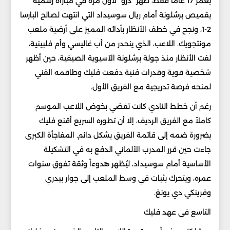
بعمر 17 عاماً فقط، ظهر "درو" لأول مرة في مباراة رسمية
بقميص برشلونة أمام ريال سوسيداد التي انتهت لصالح البارسا
2-1، ونجح في خطف الأنظار بأدائه المميز على أرضية ملعب
مونتجويك. اللاعب، الذي ينحدر من أب غاليسي وأم فلبينية،
لفت الأنظار منذ جولة برشلونة الآسيوية الصيفية، حين أظهر
شخصية قوية وقدرات فنية دفعت فليك وطاقمه الفني
لمنحه فرصة تدريجية مع الفريق الأول.
رغم أن خطط النادي كانت تقضي بخوض اللاعب الموسم
كاملاً مع الفريق الرديف، إلا أن تطوره السريع أقنع فليك
بضرورة ضمه إلى قائمة الفريق بشكل دائم. المفاجأة الكبرى
جاءت حين قرر المدرب الألماني الدفع به في التشكيلة
الأساسية أمام سوسيداد، ليُظهر هدوءاً وثقة تفوق سنوات
عمره، ويتحرك بثبات في وسط الملعب إلى جوار بيدري
وفرينكي دي يونغ.
التاسع في عهد فليك