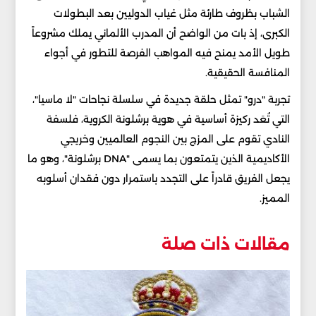
الشباب بظروف طارئة مثل غياب الدوليين بعد البطولات
الكبرى، إذ بات من الواضح أن المدرب الألماني يملك مشروعاً
طويل الأمد يمنح فيه المواهب الفرصة للتطور في أجواء
المنافسة الحقيقية.
تجربة "درو" تمثل حلقة جديدة في سلسلة نجاحات "لا ماسيا"،
التي تُعَد ركيزة أساسية في هوية برشلونة الكروية، فلسفة
النادي تقوم على المزج بين النجوم العالميين وخريجي
الأكاديمية الذين يتمتعون بما يسمى "DNA برشلونة"، وهو ما
يجعل الفريق قادراً على التجدد باستمرار دون فقدان أسلوبه
المميز.
مقالات ذات صلة