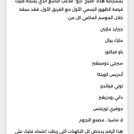
بمشاركته هذه، أصبح "درو" اللاعب التاسع الذي يمنحه فليك
فرصة الظهور الرسمي الأول مع الفريق الأول، فقد سبقه
خلال الموسم الماضي كل من:
جيرارد مارتين
مارك برنال
باو فيكتور
سيرجي دومينغيز
أندريس كوينكا
توني فرنانديز
داني رودريغيز
جوفري تورينتس
لا ماسيا... مصنع النجوم
هذا الرقم يدحض كل التكهنات التي ربطت اعتماد فليك على