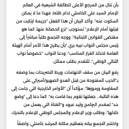
بأن تنال من المرجع الأعلى للطائفة الشيعية في العالم
الإمام السيد علي الخامنئي (دام ظله)، فهذا ما لا يمكن
السكوت عنه". وأكد البيان أن هذا الفعل "جريمة ارتكبت من
قِبَلها أمام الإعلام" تستوجب "نزع الحصانة عنها، كما هو
مقتضى القوانين اللبنانية". ووجه التجمع طلباً مباشراً إلى
رئيس مجلس النواب نبيه بري "بأن يطرح هذا الأمر أمام الهيئة
العامة لاتخاذ القرار المناسب"، ودعا النواب، "خصوصاً نواب
الثنائي الوطني"، للتقدم بطلب مماثل.
رفع البيان من سقف الاتهامات، وربط التصريحات بما وصفه
بـ"الحرب المفتوحة من قِبَل العدو الصهيو/أميركي على
المقاومة ورموزها"، مؤكداً أن "الأوامر الخارجية التي جاءت إلى
هذه النائبة... جعلتها تقوم بما قامت به". كما دعا إلى "وضع
حد" لمقدم البرنامج وليد عبود و"القناة التي يعمل من
خلالها"، وطالب وزير الإعلام والمجلس الوطني للإعلام بالتحرك.
واختتم التجمع بيانه بتعظيم مكانة المرشد خامنئي، واصفاً