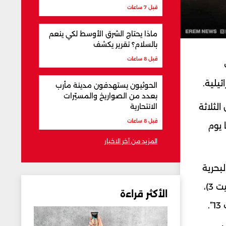
قبل 7 ساعات
ماذا يحتاج الشرق الأوسط لكي ينعم
بالسلام؟ تقرير يكشف
قبل 8 ساعات
يلية.
الحوثيون يستهدفون مدينة مأرب
بعدد من الصواريخ والمسيّرات
لثلاثة
الانتحارية
قبل 8 ساعات
 يوم
المزيد من آخر الاخبار
بحرية
الاستراتيجية، وتأمين الحدود، والاستعداد لسيناريوهات قتال متعددة الساحات. وقاد المناورة “الأسطول 3” (شايطيت 3)،
الأكثر قراءة
.