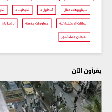
سيناريوهات قتال
أسطول 3
شايطيت 3
شايط
البيانات الاستخباراتية
معلومات مذهلة
ناشط بارز
القبطان عماد أمهز
يقرأون الآن