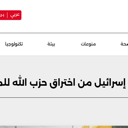
عربي
SH
حة
منوعات
بيئة
تكنولوجيا
رائيل من اختراق حزب الله للم