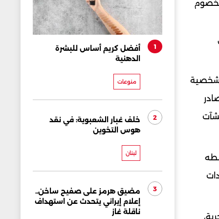
الخصوم
1
أفضل كريم أساس للبشرة
الدهنية
د شخصية
منوعات
ادر
نشآت
2
خلف غبار الشعبوية: في نقد
هوس التخوين
لبنان
ططه
دات
3
مضيق هرمز على صفيح ساخن..
إعلام إيراني يتحدث عن استهداف
ناقلة غاز
حرية،