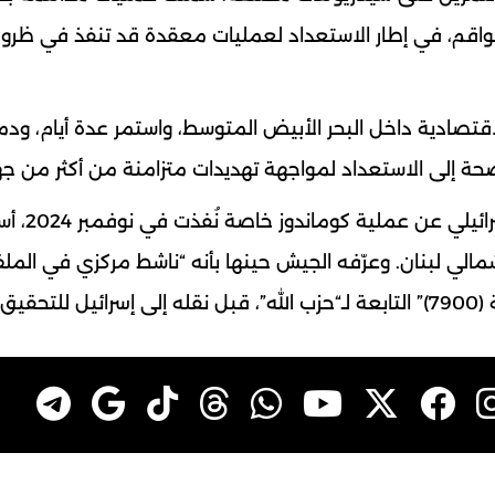
طواقم، في إطار الاستعداد لعمليات معقدة قد تنفذ في ظر
الاقتصادية داخل البحر الأبيض المتوسط، واستمر عدة أيام، ودم
حة إلى الاستعداد لمواجهة تهديدات متزامنة من أكثر من جه
ويأتي هذا الكشف في ظل إعلان سابق للجيش ا
ي لبنان. وعرّفه الجيش حينها بأنه “ناشط مركزي في المل
قيق.