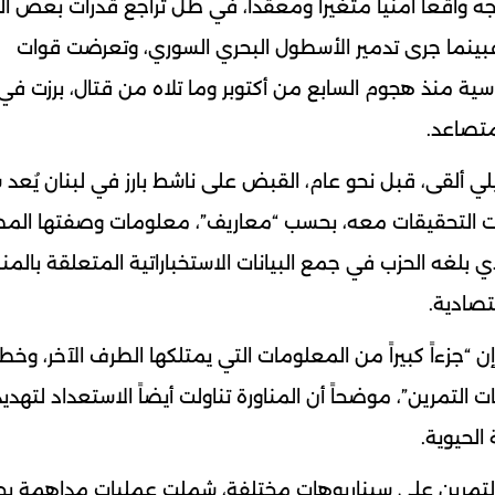
اجه واقعاً أمنياً متغيراً ومعقداً، في ظل تراجع قدرات بعض 
ً. فبينما جرى تدمير الأسطول البحري السوري، وتعرضت قوات
اسية منذ هجوم السابع من أكتوبر وما تلاه من قتال، برزت في
متصاعد.
ئيلي ألقى، قبل نحو عام، القبض على ناشط بارز في لبنان يُع
أظهرت التحقيقات معه، بحسب “معاريف”، معلومات وصفتها المص
بلغه الحزب في جمع البيانات الاستخباراتية المتعلقة بالم
تصادية.
جزءاً كبيراً من المعلومات التي يمتلكها الطرف الآخر، وخ
لتمرين”، موضحاً أن المناورة تناولت أيضاً الاستعداد لتهدي
الحيوية.
دة “شايطيت 13” تدربت خلال التمرين على سيناريوهات مختلفة، شملت عمليات مداهمة ب