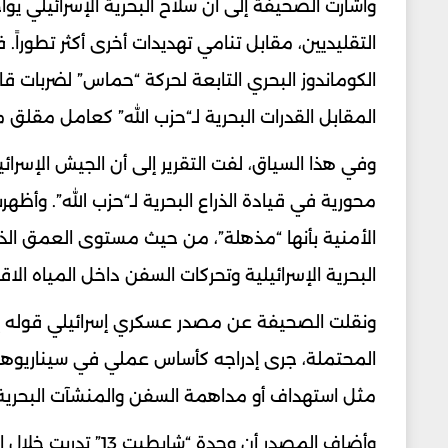
وأشارت الصحيفة إلى أن سلاح البحرية الإسرائيلي يو
التقليديين، مقابل تنامي تهديدات أخرى أكثر تطورا
الكوماندوز البحري التابعة لحركة “حماس” لضربات ق
المقابل القدرات البحرية لـ“حزب الله” كعامل مقلق 
وفي هذا السياق، لفت التقرير إلى أن الجيش الإسرا
محورية في قيادة الذراع البحرية لـ“حزب الله”. و
الأمنية بأنها “مذهلة”، من حيث مستوى العمق الذي 
البحرية الإسرائيلية وتحركات السفن داخل المياه الاق
ونقلت الصحيفة عن مصدر عسكري إسرائيلي قوله إن “
المحتملة، جرى إدراجه كأساس عملي في سيناريوهات ا
مثل استهداف أو مداهمة السفن والمنشآت البحرية 
وأضاف المصدر أن وح