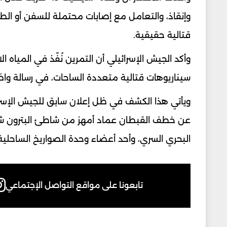
وإنقاذ، والتعامل مع إصابات محتملة للسفن أو ال
قتالية حقيقية.
وأكد الجيش الإسرائيلي أن التمرين نُفّذ في المياه 
سيناريوهات قتالية متعددة الساحات، في رسالة واض
عن خطف القبطان عماد أمهز من شاطئ البترون شمال
البحري السري، وأحد أعضاء وحدة الصواريخ الساحلية (7900)” التابعة لـ“حزب الله”، قبل نقله إلى إسرائيل للتح
تابعونا على مواقع التواصل الإجتماعي