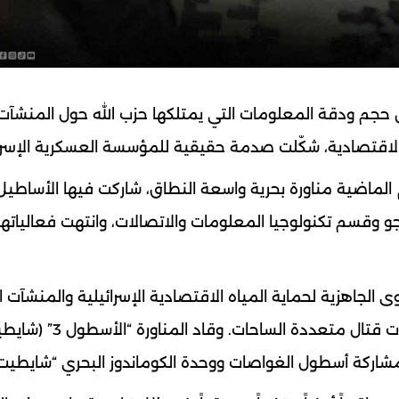
حجم ودقة المعلومات التي يمتلكها حزب الله حول المنشآت
ه الاقتصادية، شكّلت صدمة حقيقية للمؤسسة العسكرية الإسرائ
الماضية مناورة بحرية واسعة النطاق، شاركت فيها الأساطيل ا
جو وقسم تكنولوجيا المعلومات والاتصالات، وانتهت فعالياتها
جاهزية لحماية المياه الاقتصادية الإسرائيلية والمنشآت ال
شاركة أسطول الغواصات ووحدة الكوماندوز البحري “شايطيت 13”