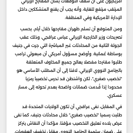
أمريكيون على أن سقف التوقعات بشأن المقترح الإيراني
المرتقب مرتفع للغاية، وأنه يجب أن يقنع المتشككين داخل
الإدارة الأمريكية وفي المنطقة.
ومن المتوقع أن تسلم طهران مقترحها خلال أيام، بحسب
تصريحات وزير الخارجية الإيراني عباس عراقجي، وذلك عقب
الجولة الثانية من المحادثات غير المباشرة التي جرت في جنيف
بوساطة عُمانية. وأوضح مسؤول أمريكي أن مبعوثي ترامب
طلبوا مقترحا مفصلا يعالج جميع المخاوف المتعلقة
بالبرنامج النووي الإيراني، لافتا إلى أن المطلب الأساسي هو
"تخصيب صفري"، لكن واشنطن قد تدرس تخصيبا رمزيا
محدودا إذا قُدمت ضمانات واضحة بعدم تحوله إلى مسار
عسكري.
في المقابل، نفى عراقجي أن تكون الولايات المتحدة قد
طلبت رسميا "تخصيب صفري" خلال محادثات جنيف، كما نفى
عرض بلاده تعليق التخصيب مؤقتا، مؤكدا أن النقاش يتركز
على ضمان سلمية البرنامج النووي مقابل تخفيف العقوبات.