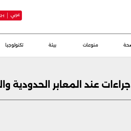
عربي
SH
حة
منوعات
بيئة
تكنولوجيا
راءات عند المعابر الحدودية وال