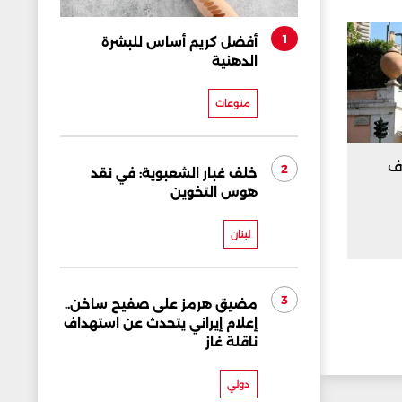
1
أفضل كريم أساس للبشرة
الدهنية
منوعات
رف
2
خلف غبار الشعبوية: في نقد
هوس التخوين
لبنان
3
مضيق هرمز على صفيح ساخن..
إعلام إيراني يتحدث عن استهداف
ناقلة غاز
دولي