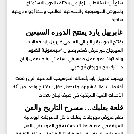
سنوياً. إذ تستقطب الزوار من مختلف الدول للاستمتاع
بالعروض الموسيقية والمسرحية العالمية وسط أجواء تاريخية
ساحرة.
غابرييل يارد يفتتح الدورة السبعين
يفتتح الموسيقار اللبناني العالمي غابرييل يارد فعاليات
المهرجان عبر عرض ضخم بعنوان
"سيمفونية الضوء
والذاكرة"
. وهو عمل موسيقي-سينمائي يُقام ضمن إنتاج
مشترك مع مهرجان أبو ظبي.
ويعرف غابرييل يارد بأعماله الموسيقية العالمية التي رافقت
أفلاماً سينمائية شهيرة. ما يجعل حفل الافتتاح واحداً من أكثر
الأحداث الفنية المرتقبة في صيف لبنان 2026.
قلعة بعلبك… مسرح التاريخ والفن
تقام عروض مهرجانات بعلبك داخل المدرجات الرومانية
العريقة في مدينة بعلبك. حيث تمتزج الموسيقى بالفن
المعماري التاريخي في تجربة استثنائية تجذب عشاق الثقافة