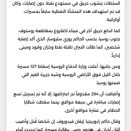
السلطات بنشوب حريق في مستودع نفط، دون إصابات. وكان
قد تم استهداف هذه المنشأة النفطية سابقاً بمسيرات
أوكرانية.
كما اندلع حريق آخر في ميناء تاغانروغ بمقاطعة روستوف،
جنوب روسيا، بحسب الحاكم يوري سليوسار، الذي أكد إصابة
شخصين، كما طالت النيران ناقلة نفط وخزان وقود ومبنى
إدارياً.
ومن جانبها، أعلنت وزارة الدفاع الروسية إسقاط 127 مسيرة
خلال الليل فوق الأراضي الروسية وشبه جزيرة القرم التي
ضمتها روسيا.
وأضافت أن 284 مقذوفاً تم اعتراضها، إلا أنه تم تسجيل تسع
إصابات مباشرة في سبعة مواقع، بينما سقطت شظايا
الحطام في عشرة مواقع أخرى.
وقال حاكم زابوريجيا، إيفان فيدوروف، إن شخصا قُتل وأصيب
اثنان آخران في هجوم روسي بطائرة مسيرة. كما ترددت أنباء