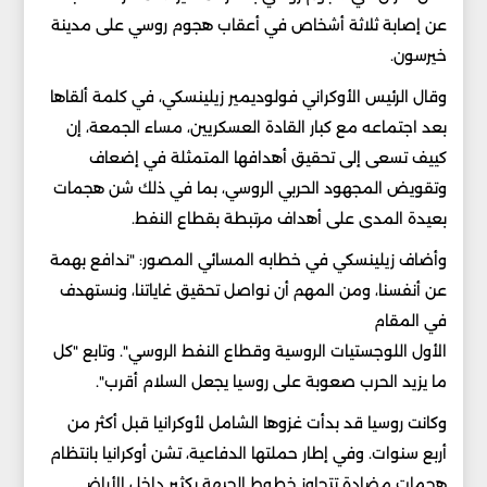
عن إصابة ثلاثة أشخاص في أعقاب هجوم روسي على مدينة
خيرسون.
وقال الرئيس الأوكراني فولوديمير زيلينسكي، في كلمة ألقاها
بعد اجتماعه مع كبار القادة العسكريين، مساء الجمعة، إن
كييف تسعى إلى تحقيق أهدافها المتمثلة في إضعاف
وتقويض المجهود الحربي الروسي، بما في ذلك شن هجمات
بعيدة المدى على أهداف مرتبطة بقطاع النفط.
وأضاف زيلينسكي في خطابه المسائي المصور: "ندافع بهمة
عن أنفسنا، ومن المهم أن نواصل تحقيق غاياتنا، ونستهدف
في المقام
الأول اللوجستيات الروسية وقطاع النفط الروسي". وتابع "كل
ما يزيد الحرب صعوبة على روسيا يجعل السلام أقرب".
وكانت روسيا قد بدأت غزوها الشامل لأوكرانيا قبل أكثر من
أربع سنوات. وفي إطار حملتها الدفاعية، تشن أوكرانيا بانتظام
هجمات مضادة تتجاوز خطوط الجبهة بكثير داخل الأراضي