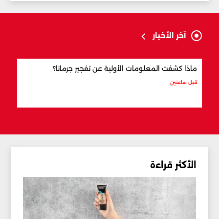
آخر الأخبار
ماذا كشفت المعلومات الأولية عن تفجير جرمانا؟
أردو
شري
قبل ساعتين
قبل 3 ساعات
الأكثر قراءة