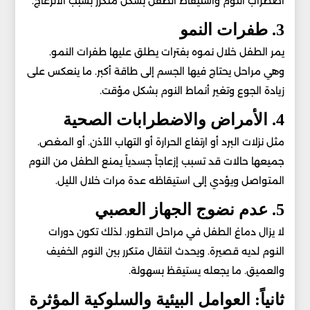
اضطراب النوم واستيقاظ الطفل بشكل متكرر بسبب الانزعاج.
3. طفرات النمو
يمر الطفل خلال نموه بفترات يطلق عليها طفرات النمو.
وهي مراحل يحتاج فيها الجسم إلى طاقة أكبر. ما ينعكس على
زيادة الجوع وتغير أنماط النوم بشكل مؤقت.
4. الأمراض والاضطرابات الصحية
مثل نزلات البرد أو ارتفاع الحرارة أو التهاب الأذن. أو المغص.
جميعها حالات قد تسبب إزعاجاً جسدياً يمنع الطفل من النوم
المتواصل ويؤدي إلى استيقاظه عدة مرات خلال الليل.
5. عدم نضوج الجهاز العصبي
لا يزال دماغ الطفل في مراحل التطور. لذلك تكون دورات
النوم لديه قصيرة. ويحدث انتقال متكرر بين النوم الخفيف
والعميق. ما يجعله يستيقظ بسهولة.
ثانياً: العوامل البيئية والسلوكية المؤثرة