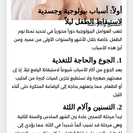
أولاً: أسباب بيولوجية وجسدية
لاستيقاظ الطفل ليلاً
التسنين وآلام اللثة
تلعب العوامل البيولوجية دوراً محورياً في تحديد نمط نوم
الطفل. خاصة خلال الأشهر والسنوات الأولى من عمره. ومن
أبرز هذه الأسباب:
1. الجوع والحاجة للتغذية
يعد الجوع من أكثر الأسباب شيوعاً لاستيقاظ الرضع ليلاً. إذ إن
معدتهم صغيرة ولا تستطيع تخزين كميات كبيرة من الحليب
أو الطعام. مما يجعلهم بحاجة إلى الرضاعة المتكررة حتى أثناء
الليل.
2. التسنين وآلام اللثة
تبدأ مرحلة التسنين عادة بين الشهر السادس والسنة الثانية.
وهي مرحلة قد تسبب ألماً شديداً في اللثة. مما يؤدي إلى