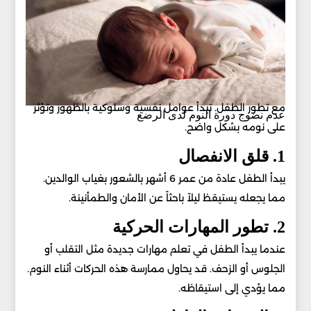
مع تطور الطفل. تبدأ عوامل نفسية وسلوكية بالظهور وتؤثر
عدم نضوج دورة النوم لدى الرضع
على نومه بشكل واضح.
1. قلق الانفصال
يبدأ الطفل عادة من عمر 6 أشهر بالشعور بغياب الوالدين.
مما يجعله يستيقظ ليلاً باحثاً عن الأمان والطمأنينة.
2. تطور المهارات الحركية
عندما يبدأ الطفل في تعلم مهارات جديدة مثل التقلب أو
الجلوس أو الزحف. قد يحاول ممارسة هذه الحركات أثناء النوم.
مما يؤدي إلى استيقاظه.