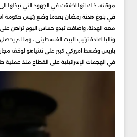
موقته، ذلك انها اخفقت في الجهود التي تبذلها ال
في بلوغ هدنة رمضان بعدما وضع رئيس حكومة اسرا
معه الهدنة. واضافت تبدو حماس اليوم تراهن على فر
وتاليا اعادة ترتيب البيت الفلسطيني ، وما لم ي
في الهجمات الإسرائيلية على القطاع منذ عملية طوفان الاقصى في