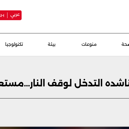
عربي
SH
حة
منوعات
بيئة
تكنولوجيا
شده التدخل لوقف النار...مست