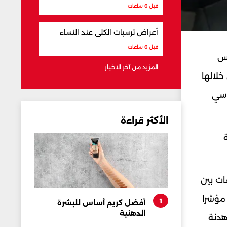
قبل 6 ساعات
أعراض ترسبات الكلى عند النساء
قبل 6 ساعات
يس
المزيد من آخر الاخبار
خلالها
اسي
الأكثر قراءة
ات بين
مؤشرا
1
أفضل كريم أساس للبشرة
الدهنية
هدنة