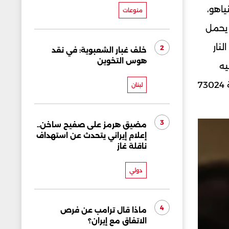
ياهو،
منوعات
 يحمل
نار
2
خلف غبار الشعبوية: في نقد
هوس التخوين
يه
باريس وضغط اميركي كبير على نتنياهو لوقف مجازره التي تسببت حتى اليوم باستشهاد 31272 فلسطينيًّا وإصابة 73024
لبنان
3
مضيق هرمز على صفيح ساخن..
إعلام إيراني يتحدث عن استهداف
ناقلة غاز
دولي
4
ماذا قال ترامب عن فرص
الاتفاق مع إيران؟