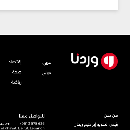
إقتصاد
عربي
صحة
دولي
رياضة
من نحن
للتواصل معنا
na.com
+961 3 575 636
رئيس التحرير: إبراهيم ريحان
t el Khayat, Beirut, Lebanon