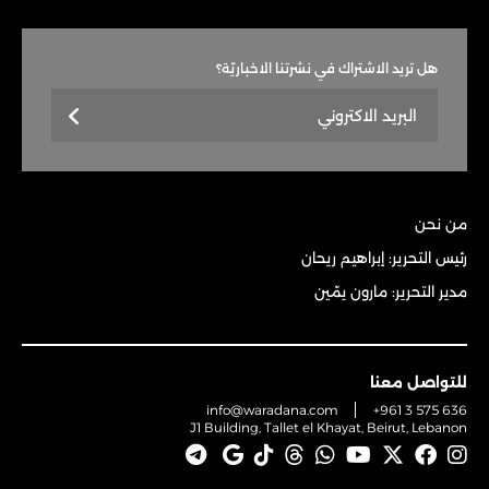
هل تريد الاشتراك في نشرتنا الاخباريّة؟
من نحن
رئيس التحرير: إبراهيم ريحان
مدير التحرير: مارون يمّين
للتواصل معنا
info@waradana.com
+961 3 575 636
J1 Building, Tallet el Khayat, Beirut, Lebanon