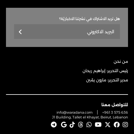
هل تريد الاشتراك في نشرتنا الاخباريّة؟
من نحن
رئيس التحرير: إبراهيم ريحان
مدير التحرير: مارون يمّين
للتواصل معنا
info@waradana.com
+961 3 575 636
J1 Building, Tallet el Khayat, Beirut, Lebanon