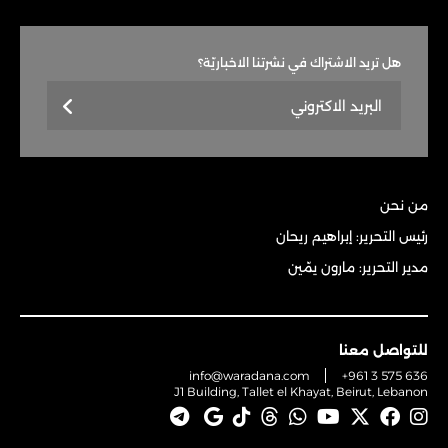
هل تريد الاشتراك في نشرتنا الاخباريّة؟
من نحن
رئيس التحرير: إبراهيم ريحان
مدير التحرير: مارون يمّين
للتواصل معنا
info@waradana.com
+961 3 575 636
J1 Building, Tallet el Khayat, Beirut, Lebanon