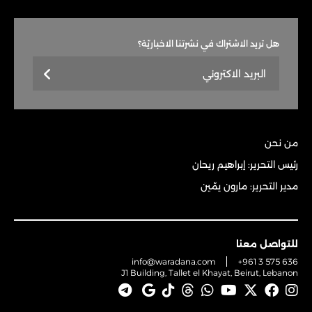
هل تريد الاشتراك في نشرتنا الاخباريّة؟
من نحن
رئيس التحرير: إبراهيم ريحان
مدير التحرير: مارون يمّين
للتواصل معنا
info@waradana.com
+961 3 575 636
J1 Building, Tallet el Khayat, Beirut, Lebanon