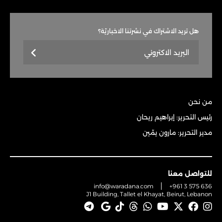
هل تريد الاشتراك في نشرتنا الاخباريّة؟
من نحن
رئيس التحرير: إبراهيم ريحان
مدير التحرير: مارون يمّين
للتواصل معنا
info@waradana.com
+961 3 575 636
J1 Building, Tallet el Khayat, Beirut, Lebanon