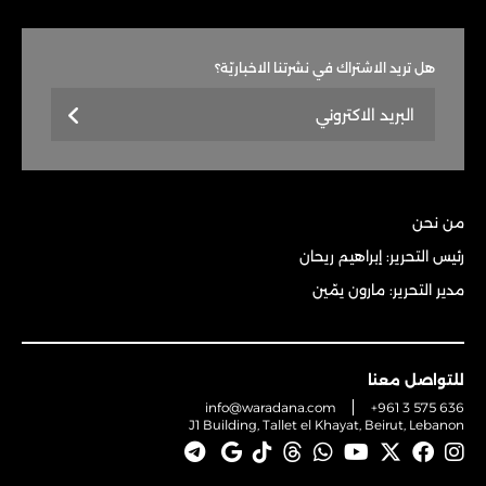
هل تريد الاشتراك في نشرتنا الاخباريّة؟
من نحن
رئيس التحرير: إبراهيم ريحان
مدير التحرير: مارون يمّين
للتواصل معنا
info@waradana.com
+961 3 575 636
J1 Building, Tallet el Khayat, Beirut, Lebanon