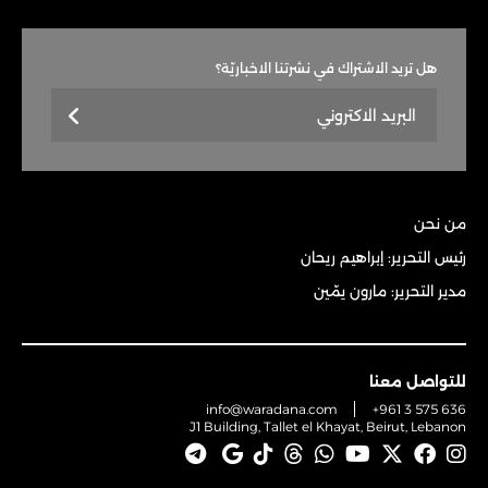
هل تريد الاشتراك في نشرتنا الاخباريّة؟
من نحن
رئيس التحرير: إبراهيم ريحان
مدير التحرير: مارون يمّين
للتواصل معنا
info@waradana.com
+961 3 575 636
J1 Building, Tallet el Khayat, Beirut, Lebanon