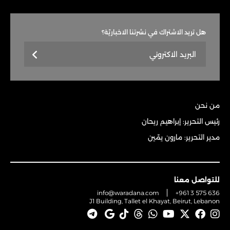
هل تريد الاشتراك في نشرتنا الاخباريّة؟
من نحن
رئيس التحرير: إبراهيم ريحان
مدير التحرير: مارون يمّين
للتواصل معنا
info@waradana.com
+961 3 575 636
J1 Building, Tallet el Khayat, Beirut, Lebanon