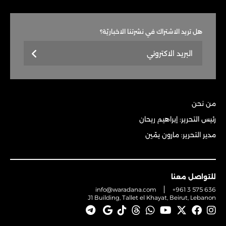
هل تريد الاشتراك في نشرتنا الاخباريّة؟
من نحن
رئيس التحرير: إبراهيم ريحان
مدير التحرير: مارون يمّين
للتواصل معنا
info@waradana.com
+961 3 575 636
J1 Building, Tallet el Khayat, Beirut, Lebanon