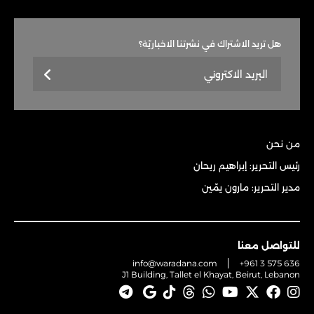
هل تريد الاشتراك في نشرتنا الاخباريّة؟
من نحن
رئيس التحرير: إبراهيم ريحان
مدير التحرير: مارون يمّين
للتواصل معنا
info@waradana.com
+961 3 575 636
J1 Building, Tallet el Khayat, Beirut, Lebanon