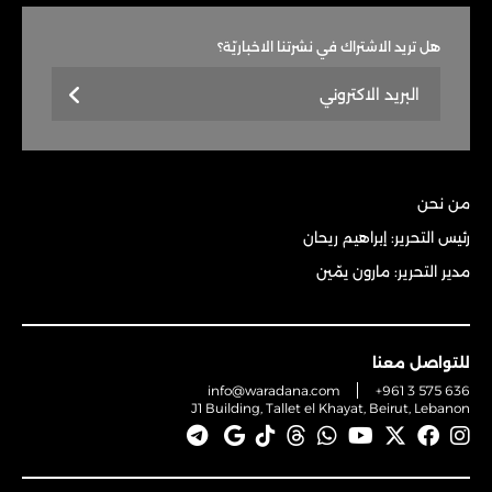
هل تريد الاشتراك في نشرتنا الاخباريّة؟
من نحن
رئيس التحرير: إبراهيم ريحان
مدير التحرير: مارون يمّين
للتواصل معنا
info@waradana.com
+961 3 575 636
J1 Building, Tallet el Khayat, Beirut, Lebanon