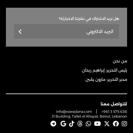
هل تريد الاشتراك في نشرتنا الاخباريّة؟
من نحن
رئيس التحرير: إبراهيم ريحان
مدير التحرير: مارون يمّين
للتواصل معنا
info@waradana.com
+961 3 575 636
J1 Building, Tallet el Khayat, Beirut, Lebanon