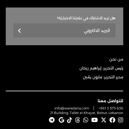
هل تريد الاشتراك في نشرتنا الاخباريّة؟
من نحن
رئيس التحرير: إبراهيم ريحان
مدير التحرير: مارون يمّين
للتواصل معنا
info@waradana.com
+961 3 575 636
J1 Building, Tallet el Khayat, Beirut, Lebanon