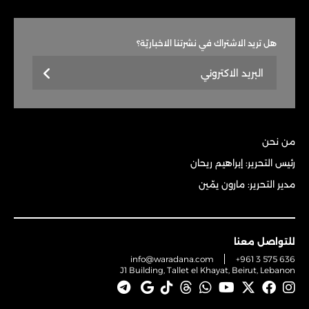
هل تريد الاشتراك في نشرتنا الاخباريّة؟
من نحن
رئيس التحرير: إبراهيم ريحان
مدير التحرير: مارون يمّين
للتواصل معنا
info@waradana.com
+961 3 575 636
J1 Building, Tallet el Khayat, Beirut, Lebanon