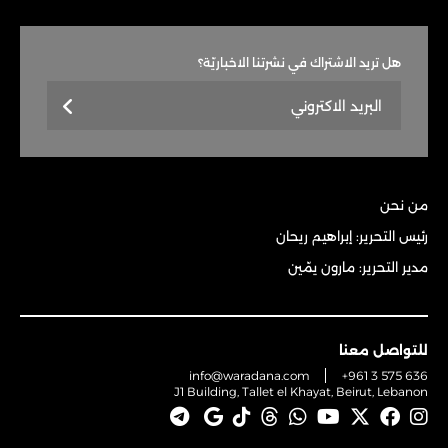
هل تريد الاشتراك في نشرتنا الاخباريّة؟
من نحن
رئيس التحرير: إبراهيم ريحان
مدير التحرير: مارون يمّين
للتواصل معنا
info@waradana.com
+961 3 575 636
J1 Building, Tallet el Khayat, Beirut, Lebanon