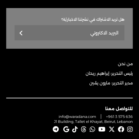
هل تريد الاشتراك في نشرتنا الاخباريّة؟
من نحن
رئيس التحرير: إبراهيم ريحان
مدير التحرير: مارون يمّين
للتواصل معنا
info@waradana.com
+961 3 575 636
J1 Building, Tallet el Khayat, Beirut, Lebanon