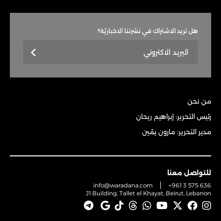
هل تريد الاشتراك في نشرتنا الاخباريّة؟
من نحن
رئيس التحرير: إبراهيم ريحان
مدير التحرير: مارون يمّين
للتواصل معنا
info@waradana.com
+961 3 575 636
J1 Building, Tallet el Khayat, Beirut, Lebanon