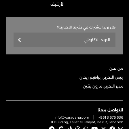
الأرشيف
هل تريد الاشتراك في نشرتنا الاخباريّة؟
من نحن
رئيس التحرير: إبراهيم ريحان
مدير التحرير: مارون يمّين
للتواصل معنا
info@waradana.com
+961 3 575 636
J1 Building, Tallet el Khayat, Beirut, Lebanon