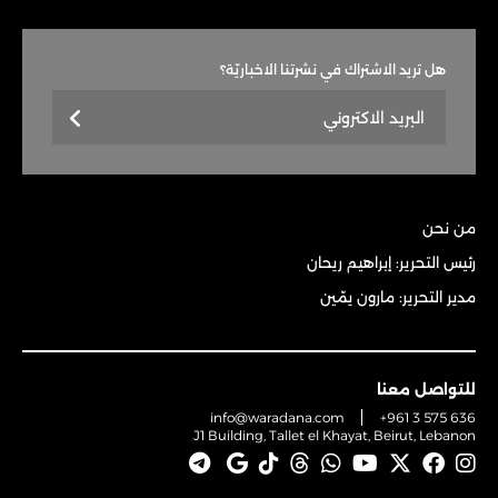
هل تريد الاشتراك في نشرتنا الاخباريّة؟
من نحن
رئيس التحرير: إبراهيم ريحان
مدير التحرير: مارون يمّين
للتواصل معنا
info@waradana.com
+961 3 575 636
J1 Building, Tallet el Khayat, Beirut, Lebanon