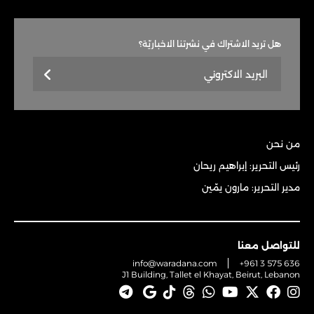
هل تريد الاشتراك في نشرتنا الاخباريّة؟
من نحن
رئيس التحرير: إبراهيم ريحان
مدير التحرير: مارون يمّين
للتواصل معنا
info@waradana.com
+961 3 575 636
J1 Building, Tallet el Khayat, Beirut, Lebanon