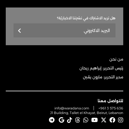
هل تريد الاشتراك في نشرتنا الاخباريّة؟
من نحن
رئيس التحرير: إبراهيم ريحان
مدير التحرير: مارون يمّين
للتواصل معنا
info@waradana.com
+961 3 575 636
J1 Building, Tallet el Khayat, Beirut, Lebanon