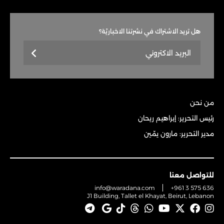
هل تريد الاشتراك في نشرتنا الاخباريّة؟
من نحن
رئيس التحرير: إبراهيم ريحان
مدير التحرير: مارون يمّين
للتواصل معنا
info@waradana.com
+961 3 575 636
J1 Building, Tallet el Khayat, Beirut, Lebanon