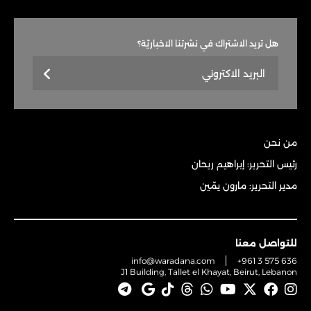
هل تريد الاشتراك في نشرتنا الاخباريّة؟
من نحن
رئيس التحرير: إبراهيم ريحان
مدير التحرير: مارون يمّين
للتواصل معنا
info@waradana.com
+961 3 575 636
J1 Building, Tallet el Khayat, Beirut, Lebanon