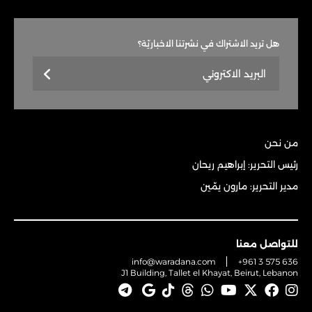
هل تريد الاشتراك في نشرتنا الاخباريّة؟
من نحن
رئيس التحرير: إبراهيم ريحان
مدير التحرير: مارون يمّين
للتواصل معنا
info@waradana.com
+961 3 575 636
J1 Building, Tallet el Khayat, Beirut, Lebanon