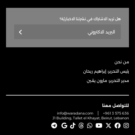
هل تريد الاشتراك في نشرتنا الاخباريّة؟
من نحن
رئيس التحرير: إبراهيم ريحان
مدير التحرير: مارون يمّين
للتواصل معنا
info@waradana.com
+961 3 575 636
J1 Building, Tallet el Khayat, Beirut, Lebanon