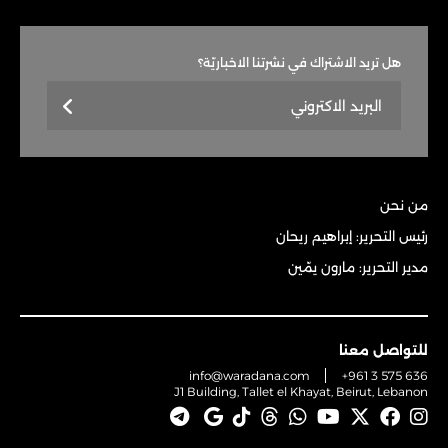
هل تريد الاشتراك في نشرتنا الاخباريّة؟
من نحن
رئيس التحرير: إبراهيم ريحان
مدير التحرير: مارون يمّين
للتواصل معنا
info@waradana.com
+961 3 575 636
J1 Building, Tallet el Khayat, Beirut, Lebanon