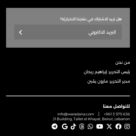
هل تريد الاشتراك في نشرتنا الاخباريّة؟
من نحن
رئيس التحرير: إبراهيم ريحان
مدير التحرير: مارون يمّين
للتواصل معنا
info@waradana.com
+961 3 575 636
J1 Building, Tallet el Khayat, Beirut, Lebanon