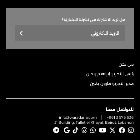
هل تريد الاشتراك في نشرتنا الاخباريّة؟
من نحن
رئيس التحرير: إبراهيم ريحان
مدير التحرير: مارون يمّين
للتواصل معنا
info@waradana.com
+961 3 575 636
J1 Building, Tallet el Khayat, Beirut, Lebanon