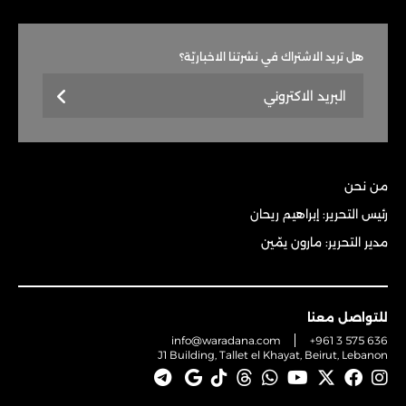
هل تريد الاشتراك في نشرتنا الاخباريّة؟
من نحن
رئيس التحرير: إبراهيم ريحان
مدير التحرير: مارون يمّين
للتواصل معنا
info@waradana.com
+961 3 575 636
J1 Building, Tallet el Khayat, Beirut, Lebanon