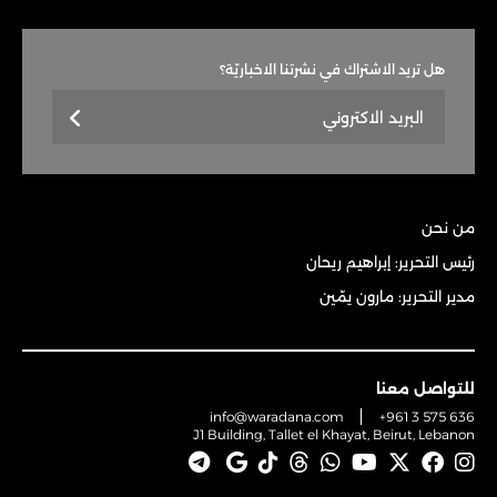
هل تريد الاشتراك في نشرتنا الاخباريّة؟
من نحن
رئيس التحرير: إبراهيم ريحان
مدير التحرير: مارون يمّين
للتواصل معنا
info@waradana.com
+961 3 575 636
J1 Building, Tallet el Khayat, Beirut, Lebanon