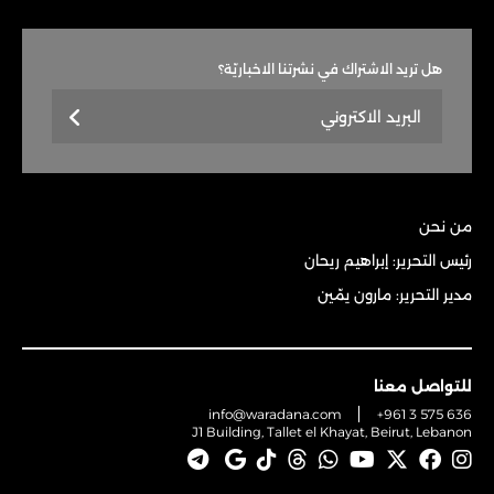
هل تريد الاشتراك في نشرتنا الاخباريّة؟
من نحن
رئيس التحرير: إبراهيم ريحان
مدير التحرير: مارون يمّين
للتواصل معنا
info@waradana.com
+961 3 575 636
J1 Building, Tallet el Khayat, Beirut, Lebanon