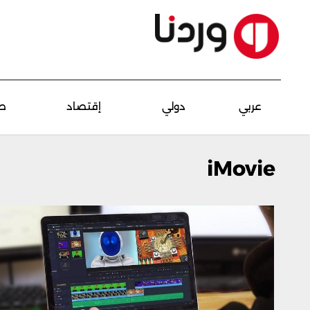
عربي
دولي
إقتصاد
ص
iMovie