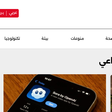
عربي
SH
حة
منوعات
بيئة
تكنولوجيا
اعي