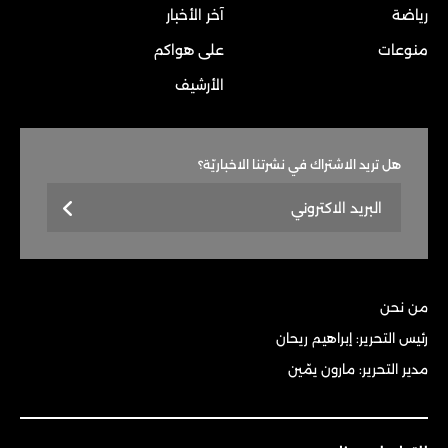
رياضة
آخر الأخبار
منوعات
على هواكم
الأرشيف
هل تريد الاشتراك في نشرتنا الاخباريّة؟
من نحن
رئيس التحرير: إبراهيم ريحان
مدير التحرير: مارون يمّين